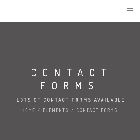
WIE IK BEN
WAT IK DOE
CONTACT
DAAG MIJ UIT
FORMS
WIE GINGEN ER VOOR
LOTS OF CONTACT FORMS AVAILABLE
HOME
/
ELEMENTS
/
CONTACT FORMS
MIJN ACCOUNT