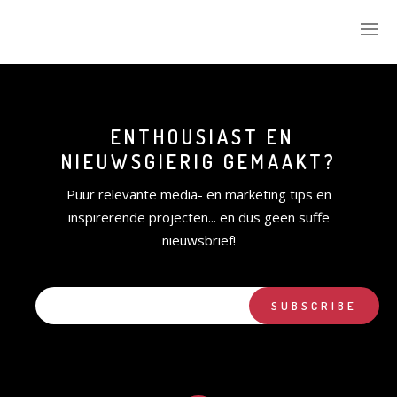
ENTHOUSIAST EN
WIE IK BEN
NIEUWSGIERIG GEMAAKT?
WAT IK DOE
Puur relevante media- en marketing tips en
DAAG MIJ UIT
inspirerende projecten... en dus geen suffe
nieuwsbrief!
WIE GINGEN ER VOOR
MIJN ACCOUNT