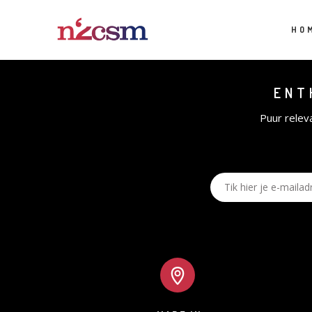
HO
ENT
Puur relev