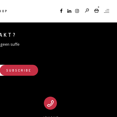
0
HOP
AAKT?
 geen suffe