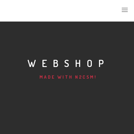
WIE IK BEN
WAT IK DOE
WEBSHOP
DAAG MIJ UIT
MADE WITH N2CSM!
WIE GINGEN ER VOOR
MIJN ACCOUNT